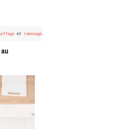
auffage 
et 
ramonage
.
 au