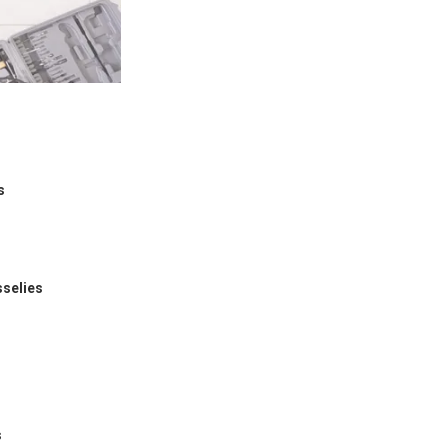
s
sselies
s
s