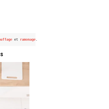
auffage 
et 
ramonage
.
us