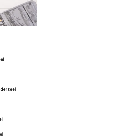
eel
onderzeel
el
el