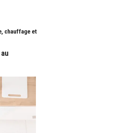
e
,
chauffage
et
 au